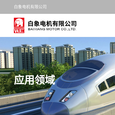
白象电机有限公司
关于我们
产品中心
新闻中心
应用领域
服务支持
应用领域
联系我们