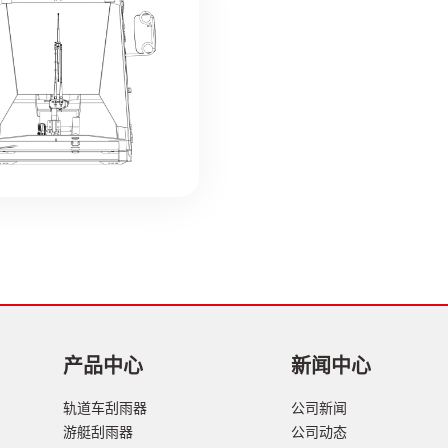
产品中心
新闻中心
轨道车刮雨器
公司新闻
游艇刮雨器
公司动态