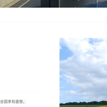
在全国享有盛誉。