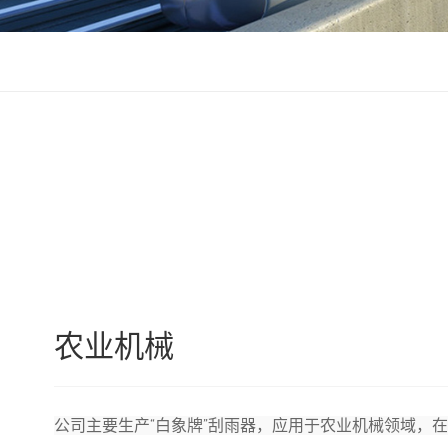
农业机械
公司主要生产“白象牌”刮雨器，应用于农业机械领域，